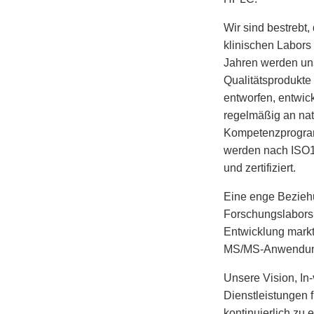
Wir sind bestrebt,
klinischen Labors 
Jahren werden un
Qualitätsprodukt
entworfen, entwick
regelmäßig an na
Kompetenzprogram
werden nach ISO1
und zertifiziert.
Eine enge Beziehu
Forschungslabors i
Entwicklung mark
MS/MS-Anwendun
Unsere Vision, In-
Dienstleistungen 
kontinuierlich zu 