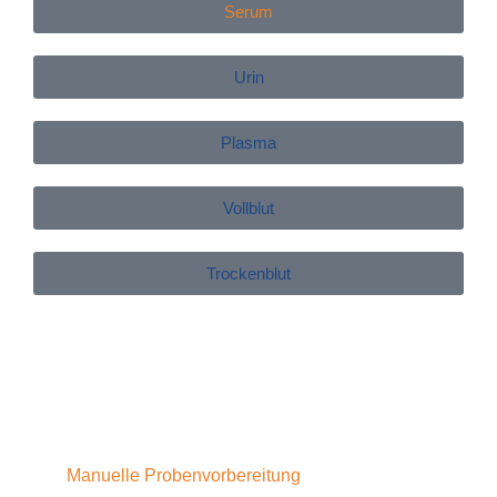
Serum
Urin
Plasma
Vollblut
Trockenblut
Manuelle Probenvorbereitung